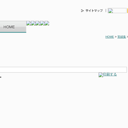
HOME
>
実績集
ー