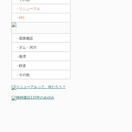
- リニューアル
- PFI
- 道路施設
- ダム・河川
- 港湾
- 鉄道
- その他