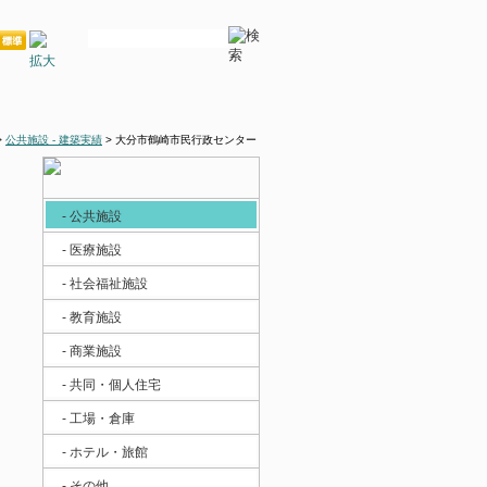
>
公共施設 - 建築実績
> 大分市鶴崎市民行政センター
- 公共施設
- 医療施設
- 社会福祉施設
- 教育施設
- 商業施設
- 共同・個人住宅
- 工場・倉庫
- ホテル・旅館
- その他